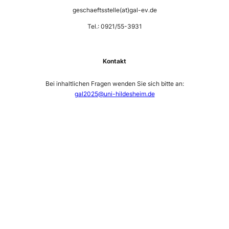
geschaeftsstelle(at)gal-ev.de
Tel.: 0921/55-3931
Kontakt
Bei inhaltlichen Fragen wenden Sie sich bitte an:
gal2025@uni-hildesheim.de
—
—
—
—
—
—