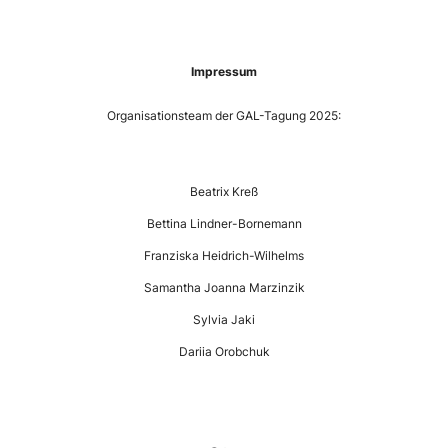
—-
Impressum
Organisationsteam der GAL-Tagung 2025:
—
Beatrix Kreß
Bettina Lindner-Bornemann
Franziska Heidrich-Wilhelms
Samantha Joanna Marzinzik
Sylvia Jaki
Dariia Orobchuk