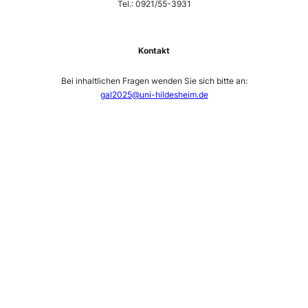
Tel.: 0921/55-3931
Kontakt
Bei inhaltlichen Fragen wenden Sie sich bitte an:
gal2025@uni-hildesheim.de
—
—
—
—
—
—
—-