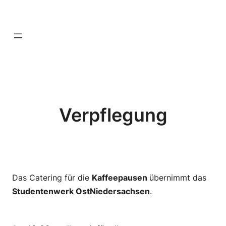
Zum
—
Inhalt
springen
—-
Verpflegung
Das Catering für die
Kaffeepausen
übernimmt das
Studentenwerk OstNiedersachsen
.