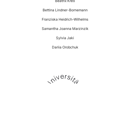
Beatrix Kreß
Bettina Lindner-Bornemann
Franziska Heidrich-Wilhelms
Samantha Joanna Marzinzik
Sylvia Jaki
Dariia Orobchuk
Universität Hildesheim